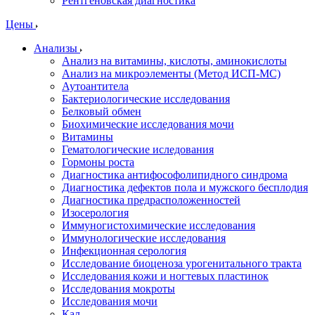
Рентгеновская диагностика
Цены
Анализы
Анализ на витамины, кислоты, аминокислоты
Анализ на микроэлементы (Метод ИСП-МС)
Аутоантитела
Бактериологические исследования
Белковый обмен
Биохимические исследования мочи
Витамины
Гематологические иследования
Гормоны роста
Диагностика антифософолипидного синдрома
Диагностика дефектов пола и мужского бесплодия
Диагностика предрасположенностей
Изосерология
Иммуногистохимические исследования
Иммунологические исследования
Инфекционная серология
Исследование биоценоза урогенитального тракта
Исследования кожи и ногтевых пластинок
Исследования мокроты
Исследования мочи
Кал