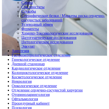
Слюна
Сок простаты
Соскобы
Специфические белки / Маркеры риска сердечно-
сосудистых заболеваний
Углеводный обмен
Ферменты
Химико-Токсикологические исследования
Цитогенетические исследования
Цитологические исследования
Эякулят
Анестезия
Гастроэнтерологическое отделение
Гинекологическое отделение
Дневной стационар
Кардиологическое отделение
Колопроктологическое отделение
Косметологическое отделение
Неврология
Онкологическое отделение
Отделение сердечно-сосудистой хирургии
Оториноларингология
Офтальмология
Процедурный кабинет
Психология