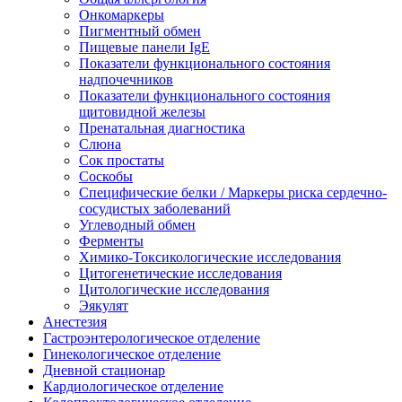
Онкомаркеры
Пигментный обмен
Пищевые панели IgE
Показатели функционального состояния
надпочечников
Показатели функционального состояния
щитовидной железы
Пренатальная диагностика
Слюна
Сок простаты
Соскобы
Специфические белки / Маркеры риска сердечно-
сосудистых заболеваний
Углеводный обмен
Ферменты
Химико-Токсикологические исследования
Цитогенетические исследования
Цитологические исследования
Эякулят
Анестезия
Гастроэнтерологическое отделение
Гинекологическое отделение
Дневной стационар
Кардиологическое отделение