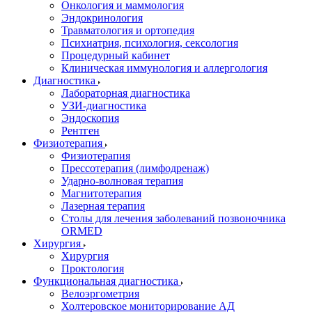
Онкология и маммология
Эндокринология
Травматология и ортопедия
Психиатрия, психология, сексология
Процедурный кабинет
Клиническая иммунология и аллергология
Диагностика
Лабораторная диагностика
УЗИ-диагностика
Эндоскопия
Рентген
Физиотерапия
Физиотерапия
Прессотерапия (лимфодренаж)
Ударно-волновая терапия
Магнитотерапия
Лазерная терапия
Столы для лечения заболеваний позвоночника
ORMED
Хирургия
Хирургия
Проктология
Функциональная диагностика
Велоэргометрия
Холтеровское мониторирование АД