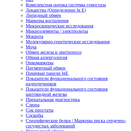
Комплексная оценка системы гемостаза
Лекарства (Определение Ig E)
Липидный обмен
Маркеры воспаления
Микроскопические исследования
Микроэлементы / электролиты
Мокрота
Молекулярно-генетические исследования
Моча
Обмен железа и эритропоэз
Общая аллергология
Онкомаркеры
Пигментный обмен
Пищевые панели IgE
Показатели функционального состояния
надпочечников
Показатели функционального состояния
щитовидной железы
Пренатальная диагностика
Слюна
Сок простаты
Соскобы
Специфические белки / Маркеры риска сердечно-
сосудистых заболеваний