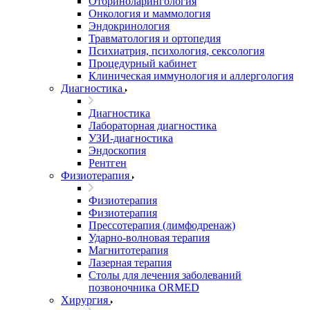
Оториноларингология
Онкология и маммология
Эндокринология
Травматология и ортопедия
Психиатрия, психология, сексология
Процедурный кабинет
Клиническая иммунология и аллергология
Диагностика
Диагностика
Лабораторная диагностика
УЗИ-диагностика
Эндоскопия
Рентген
Физиотерапия
Физиотерапия
Физиотерапия
Прессотерапия (лимфодренаж)
Ударно-волновая терапия
Магнитотерапия
Лазерная терапия
Столы для лечения заболеваний
позвоночника ORMED
Хирургия