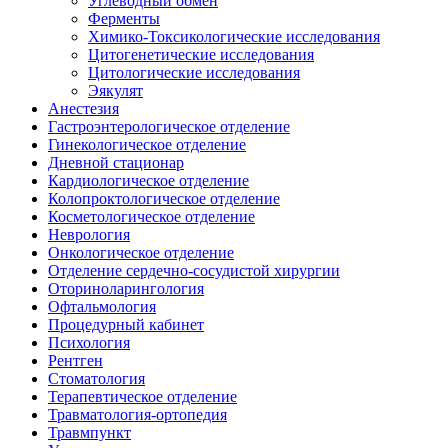
Углеводный обмен
Ферменты
Химико-Токсикологические исследования
Цитогенетические исследования
Цитологические исследования
Эякулят
Анестезия
Гастроэнтерологическое отделение
Гинекологическое отделение
Дневной стационар
Кардиологическое отделение
Колопроктологическое отделение
Косметологическое отделение
Неврология
Онкологическое отделение
Отделение сердечно-сосудистой хирургии
Оториноларингология
Офтальмология
Процедурный кабинет
Психология
Рентген
Стоматология
Терапевтическое отделение
Травматология-ортопедия
Травмпункт