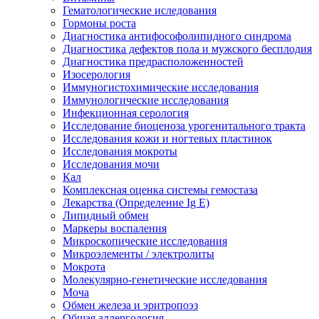
Гематологические иследования
Гормоны роста
Диагностика антифософолипидного синдрома
Диагностика дефектов пола и мужского бесплодия
Диагностика предрасположенностей
Изосерология
Иммуногистохимические исследования
Иммунологические исследования
Инфекционная серология
Исследование биоценоза урогенитального тракта
Исследования кожи и ногтевых пластинок
Исследования мокроты
Исследования мочи
Кал
Комплексная оценка системы гемостаза
Лекарства (Определение Ig E)
Липидный обмен
Маркеры воспаления
Микроскопические исследования
Микроэлементы / электролиты
Мокрота
Молекулярно-генетические исследования
Моча
Обмен железа и эритропоэз
Общая аллергология