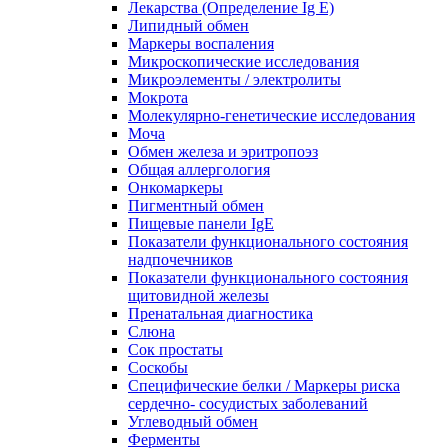
Лекарства (Определение Ig E)
Липидный обмен
Маркеры воспаления
Микроскопические исследования
Микроэлементы / электролиты
Мокрота
Молекулярно-генетические исследования
Моча
Обмен железа и эритропоэз
Общая аллергология
Онкомаркеры
Пигментный обмен
Пищевые панели IgE
Показатели функционального состояния
надпочечников
Показатели функционального состояния
щитовидной железы
Пренатальная диагностика
Слюна
Сок простаты
Соскобы
Специфические белки / Маркеры риска
сердечно- сосудистых заболеваний
Углеводный обмен
Ферменты