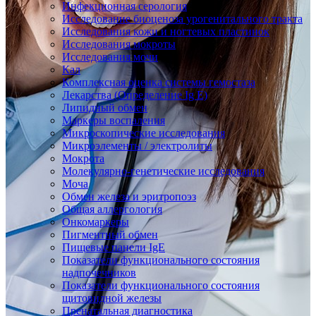
Инфекционная серология
Исследование биоценоза урогенитального тракта
Исследования кожи и ногтевых пластинок
Исследования мокроты
Исследования мочи
Кал
Комплексная оценка системы гемостаза
Лекарства (Определение Ig E)
Липидный обмен
Маркеры воспаления
Микроскопические исследования
Микроэлементы / электролиты
Мокрота
Молекулярно-генетические исследования
Моча
Обмен железа и эритропоэз
Общая аллергология
Онкомаркеры
Пигментный обмен
Пищевые панели IgE
Показатели функционального состояния
надпочечников
Показатели функционального состояния
щитовидной железы
Пренатальная диагностика