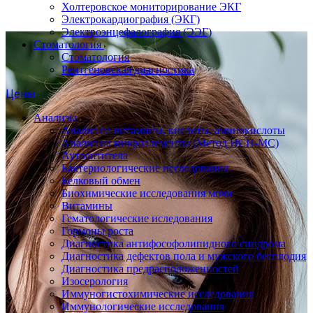
Холтеровское мониторирование ЭКГ
Электрокардиография (ЭКГ)
Электроэнцефалография (ЭЭГ)
Стоматология
Стоматология
Рентгеновская диагностика
Цены
Анализы
Анализ на витамины, кислоты, аминокислоты
Анализ на микроэлементы (Метод ИСП-МС)
Аутоантитела
Бактериологические исследования
Белковый обмен
Биохимические исследования мочи
Витамины
Гематологические иследования
Гормоны роста
Диагностика антифософолипидного синдрома
Диагностика дефектов пола и мужского бесплодия
Диагностика предрасположенностей
Изосерология
Иммуногистохимические исследования
Иммунологические исследования