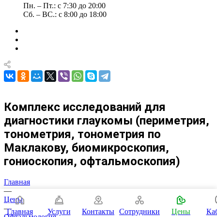
Пн. – Пт.: с 7:30 до 20:00
Сб. – ВС.: с 8:00 до 18:00
Комплекс исследований для
диагностики глаукомы (периметрия,
тонометрия, тонометрия по
Маклакову, биомикроскопия,
гониоскопия, офтальмоскопия)
Главная
—
Цены
—
Главная
Услуги
Контакты
Сотрудники
Цены
Ка
Офтальмология