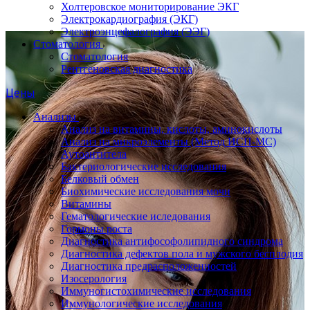
Холтеровское мониторирование ЭКГ
Электрокардиография (ЭКГ)
Электроэнцефалография (ЭЭГ)
Стоматология
Стоматология
Рентгеновская диагностика
Цены
Анализы
Анализ на витамины, кислоты, аминокислоты
Анализ на микроэлементы (Метод ИСП-МС)
Аутоантитела
Бактериологические исследования
Белковый обмен
Биохимические исследования мочи
Витамины
Гематологические иследования
Гормоны роста
Диагностика антифософолипидного синдрома
Диагностика дефектов пола и мужского бесплодия
Диагностика предрасположенностей
Изосерология
Иммуногистохимические исследования
Иммунологические исследования