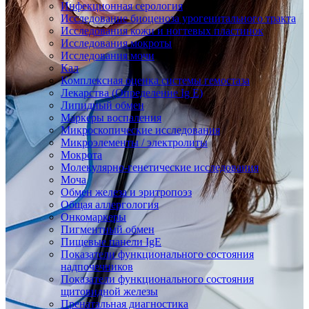
Инфекционная серология
Исследование биоценоза урогенитального тракта
Исследования кожи и ногтевых пластинок
Исследования мокроты
Исследования мочи
Кал
Комплексная оценка системы гемостаза
Лекарства (Определение Ig E)
Липидный обмен
Маркеры воспаления
Микроскопические исследования
Микроэлементы / электролиты
Мокрота
Молекулярно-генетические исследования
Моча
Обмен железа и эритропоэз
Общая аллергология
Онкомаркеры
Пигментный обмен
Пищевые панели IgE
Показатели функционального состояния
надпочечников
Показатели функционального состояния
щитовидной железы
Пренатальная диагностика