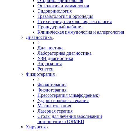
Оториноларингология
Онкология и маммология
Эндокринология
Травматология и ортопедия
Психиатрия, психология, сексология
Процедурный кабинет
Клиническая иммунология и аллергология
Диагностика
Диагностика
Лабораторная диагностика
УЗИ-диагностика
Эндоскопия
Рентген
Физиотерапия
Физиотерапия
Физиотерапия
Прессотерапия (лимфодренаж)
Ударно-волновая терапия
Магнитотерапия
Лазерная терапия
Столы для лечения заболеваний
позвоночника ORMED
Хирургия