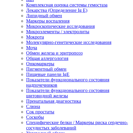
Комплексная оценка системы гемостаза
Лекарства (Определение Ig E)
Липидный обмен
Маркеры воспаления
Микроскопические исследования
Микроэлементы / электролиты
Мокрота
Молекулярно-генетические исследования
Моча
Обмен железа и эритропоэз
Общая аллергология
Онкомаркеры
Пигментный обмен
Пищевые панели IgE
Показатели функционального состояния
надпочечников
Показатели функционального состояния
щитовидной железы
Пренатальная диагностика
Слюна
Сок простаты
Соскобы
Специфические белки / Маркеры риска сердечно-
сосудистых заболеваний