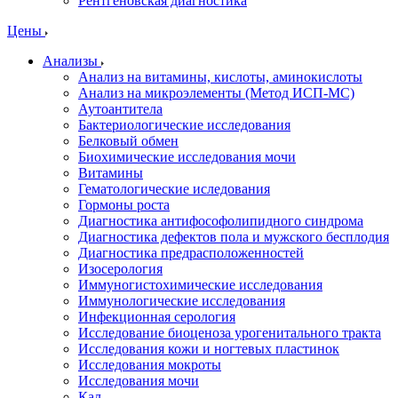
Рентгеновская диагностика
Цены
Анализы
Анализ на витамины, кислоты, аминокислоты
Анализ на микроэлементы (Метод ИСП-МС)
Аутоантитела
Бактериологические исследования
Белковый обмен
Биохимические исследования мочи
Витамины
Гематологические иследования
Гормоны роста
Диагностика антифософолипидного синдрома
Диагностика дефектов пола и мужского бесплодия
Диагностика предрасположенностей
Изосерология
Иммуногистохимические исследования
Иммунологические исследования
Инфекционная серология
Исследование биоценоза урогенитального тракта
Исследования кожи и ногтевых пластинок
Исследования мокроты
Исследования мочи
Кал