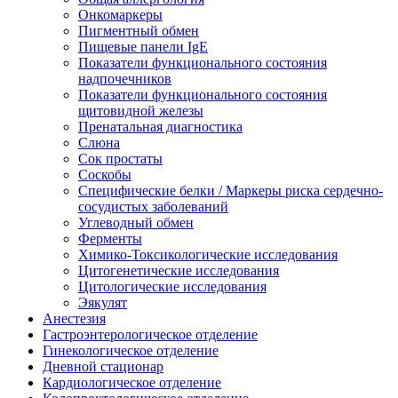
Онкомаркеры
Пигментный обмен
Пищевые панели IgE
Показатели функционального состояния
надпочечников
Показатели функционального состояния
щитовидной железы
Пренатальная диагностика
Слюна
Сок простаты
Соскобы
Специфические белки / Маркеры риска сердечно-
сосудистых заболеваний
Углеводный обмен
Ферменты
Химико-Токсикологические исследования
Цитогенетические исследования
Цитологические исследования
Эякулят
Анестезия
Гастроэнтерологическое отделение
Гинекологическое отделение
Дневной стационар
Кардиологическое отделение