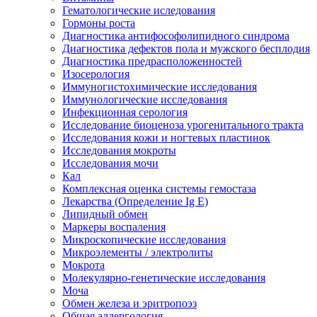
Гематологические иследования
Гормоны роста
Диагностика антифософолипидного синдрома
Диагностика дефектов пола и мужского бесплодия
Диагностика предрасположенностей
Изосерология
Иммуногистохимические исследования
Иммунологические исследования
Инфекционная серология
Исследование биоценоза урогенитального тракта
Исследования кожи и ногтевых пластинок
Исследования мокроты
Исследования мочи
Кал
Комплексная оценка системы гемостаза
Лекарства (Определение Ig E)
Липидный обмен
Маркеры воспаления
Микроскопические исследования
Микроэлементы / электролиты
Мокрота
Молекулярно-генетические исследования
Моча
Обмен железа и эритропоэз
Общая аллергология