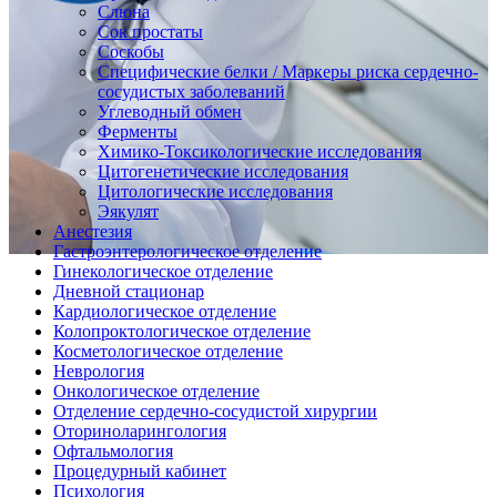
Слюна
Сок простаты
Соскобы
Специфические белки / Маркеры риска сердечно-
сосудистых заболеваний
Углеводный обмен
Ферменты
Химико-Токсикологические исследования
Цитогенетические исследования
Цитологические исследования
Эякулят
Анестезия
Гастроэнтерологическое отделение
Гинекологическое отделение
Дневной стационар
Кардиологическое отделение
Колопроктологическое отделение
Косметологическое отделение
Неврология
Онкологическое отделение
Отделение сердечно-сосудистой хирургии
Оториноларингология
Офтальмология
Процедурный кабинет
Психология