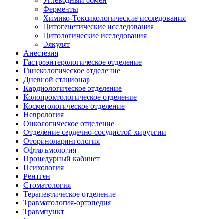
Углеводный обмен
Ферменты
Химико-Токсикологические исследования
Цитогенетические исследования
Цитологические исследования
Эякулят
Анестезия
Гастроэнтерологическое отделение
Гинекологическое отделение
Дневной стационар
Кардиологическое отделение
Колопроктологическое отделение
Косметологическое отделение
Неврология
Онкологическое отделение
Отделение сердечно-сосудистой хирургии
Оториноларингология
Офтальмология
Процедурный кабинет
Психология
Рентген
Стоматология
Терапевтическое отделение
Травматология-ортопедия
Травмпункт