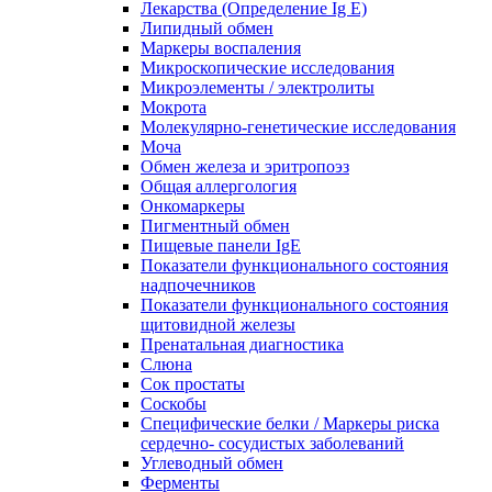
Лекарства (Определение Ig E)
Липидный обмен
Маркеры воспаления
Микроскопические исследования
Микроэлементы / электролиты
Мокрота
Молекулярно-генетические исследования
Моча
Обмен железа и эритропоэз
Общая аллергология
Онкомаркеры
Пигментный обмен
Пищевые панели IgE
Показатели функционального состояния
надпочечников
Показатели функционального состояния
щитовидной железы
Пренатальная диагностика
Слюна
Сок простаты
Соскобы
Специфические белки / Маркеры риска
сердечно- сосудистых заболеваний
Углеводный обмен
Ферменты