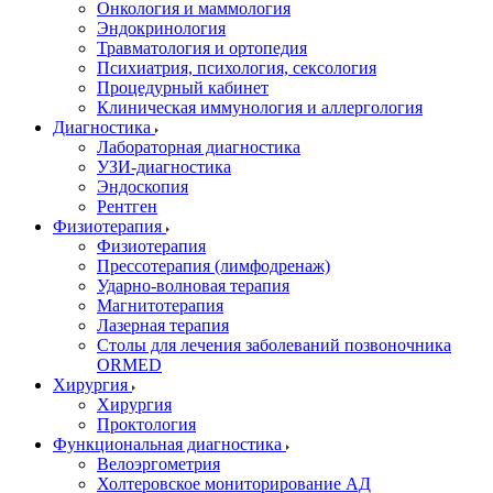
Онкология и маммология
Эндокринология
Травматология и ортопедия
Психиатрия, психология, сексология
Процедурный кабинет
Клиническая иммунология и аллергология
Диагностика
Лабораторная диагностика
УЗИ-диагностика
Эндоскопия
Рентген
Физиотерапия
Физиотерапия
Прессотерапия (лимфодренаж)
Ударно-волновая терапия
Магнитотерапия
Лазерная терапия
Столы для лечения заболеваний позвоночника
ORMED
Хирургия
Хирургия
Проктология
Функциональная диагностика
Велоэргометрия
Холтеровское мониторирование АД