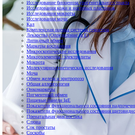
Исследование биоценоза урогенитального тракта
Исследования кожи и ногтевых пластинок
Исследования мокроты
Исследования мочи
Кал
Комплексная оценка системы гемостаза
Лекарства (Определение Ig E)
Липидный обмен
Маркеры воспаления
Микроскопические исследования
Микроэлементы / электролиты
Мокрота
Молекулярно-генетические исследования
Моча
Обмен железа и эритропоэз
Общая аллергология
Онкомаркеры
Пигментный обмен
Пищевые панели IgE
Показатели функционального состояния надпочечн
Показатели функционального состояния щитовидн
Пренатальная диагностика
Слюна
Сок простаты
Соскобы