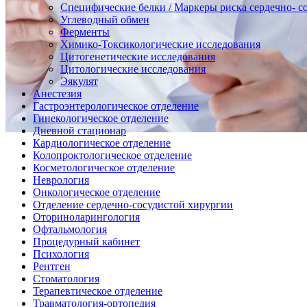
Специфические белки / Маркеры риска сердечно- с
Углеводный обмен
Ферменты
Химико-Токсикологические исследования
Цитогенетические исследования
Цитологические исследования
Эякулят
Анестезия
Гастроэнтерологическое отделение
Гинекологическое отделение
Дневной стационар
Кардиологическое отделение
Колопроктологическое отделение
Косметологическое отделение
Неврология
Онкологическое отделение
Отделение сердечно-сосудистой хирургии
Оториноларингология
Офтальмология
Процедурный кабинет
Психология
Рентген
Стоматология
Терапевтическое отделение
Травматология-ортопедия