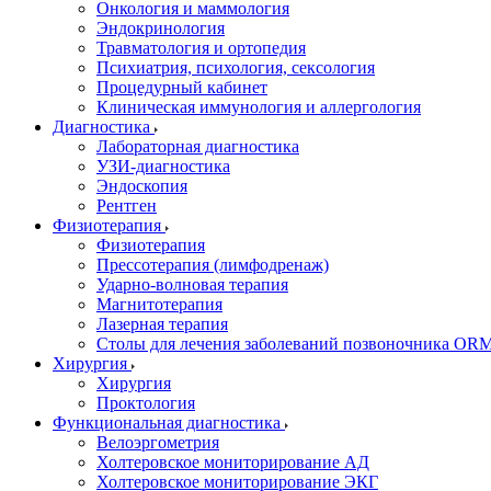
Онкология и маммология
Эндокринология
Травматология и ортопедия
Психиатрия, психология, сексология
Процедурный кабинет
Клиническая иммунология и аллергология
Диагностика
Лабораторная диагностика
УЗИ-диагностика
Эндоскопия
Рентген
Физиотерапия
Физиотерапия
Прессотерапия (лимфодренаж)
Ударно-волновая терапия
Магнитотерапия
Лазерная терапия
Столы для лечения заболеваний позвоночника O
Хирургия
Хирургия
Проктология
Функциональная диагностика
Велоэргометрия
Холтеровское мониторирование АД
Холтеровское мониторирование ЭКГ