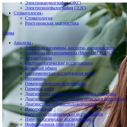
Электрокардиография (ЭКГ)
Электроэнцефалография (ЭЭГ)
Стоматология
Стоматология
Рентгеновская диагностика
Цены
Анализы
Анализ на витамины, кислоты, аминокислоты
Анализ на микроэлементы (Метод ИСП-МС)
Аутоантитела
Бактериологические исследования
Белковый обмен
Биохимические исследования мочи
Витамины
Гематологические иследования
Гормоны роста
Диагностика антифософолипидного синдрома
Диагностика дефектов пола и мужского бесплодия
Диагностика предрасположенностей
Изосерология
Иммуногистохимические исследования
Иммунологические исследования
Инфекционная серология