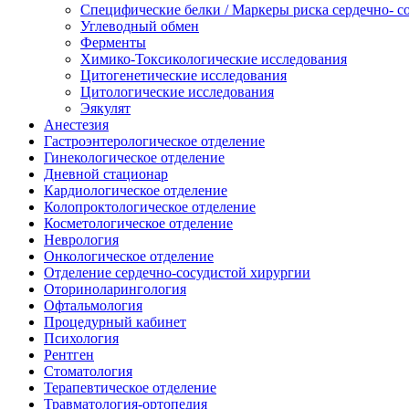
Специфические белки / Маркеры риска сердечно- с
Углеводный обмен
Ферменты
Химико-Токсикологические исследования
Цитогенетические исследования
Цитологические исследования
Эякулят
Анестезия
Гастроэнтерологическое отделение
Гинекологическое отделение
Дневной стационар
Кардиологическое отделение
Колопроктологическое отделение
Косметологическое отделение
Неврология
Онкологическое отделение
Отделение сердечно-сосудистой хирургии
Оториноларингология
Офтальмология
Процедурный кабинет
Психология
Рентген
Стоматология
Терапевтическое отделение
Травматология-ортопедия