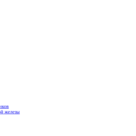
иков
ой железы