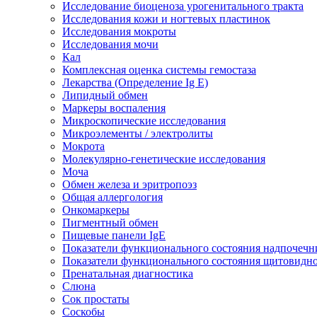
Исследование биоценоза урогенитального тракта
Исследования кожи и ногтевых пластинок
Исследования мокроты
Исследования мочи
Кал
Комплексная оценка системы гемостаза
Лекарства (Определение Ig E)
Липидный обмен
Маркеры воспаления
Микроскопические исследования
Микроэлементы / электролиты
Мокрота
Молекулярно-генетические исследования
Моча
Обмен железа и эритропоэз
Общая аллергология
Онкомаркеры
Пигментный обмен
Пищевые панели IgE
Показатели функционального состояния надпочечн
Показатели функционального состояния щитовидн
Пренатальная диагностика
Слюна
Сок простаты
Соскобы