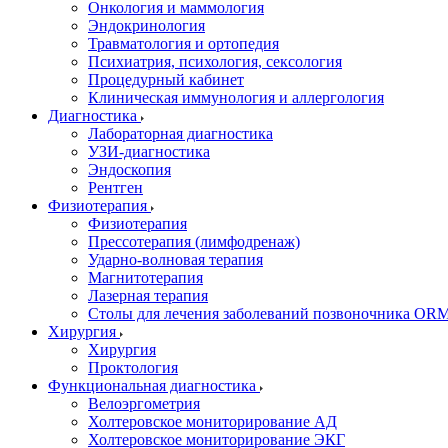
Онкология и маммология
Эндокринология
Травматология и ортопедия
Психиатрия, психология, сексология
Процедурный кабинет
Клиническая иммунология и аллергология
Диагностика
Лабораторная диагностика
УЗИ-диагностика
Эндоскопия
Рентген
Физиотерапия
Физиотерапия
Прессотерапия (лимфодренаж)
Ударно-волновая терапия
Магнитотерапия
Лазерная терапия
Столы для лечения заболеваний позвоночника O
Хирургия
Хирургия
Проктология
Функциональная диагностика
Велоэргометрия
Холтеровское мониторирование АД
Холтеровское мониторирование ЭКГ