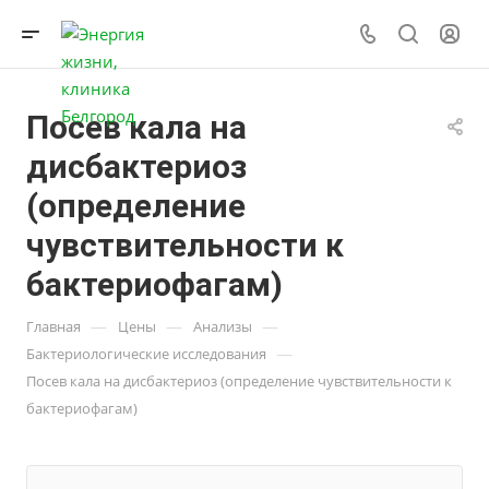
Посев кала на
дисбактериоз
(определение
чувствительности к
бактериофагам)
—
—
—
Главная
Цены
Анализы
—
Бактериологические исследования
Посев кала на дисбактериоз (определение чувствительности к
бактериофагам)