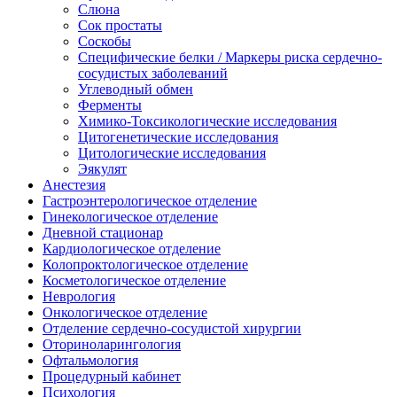
Слюна
Сок простаты
Соскобы
Специфические белки / Маркеры риска сердечно-
сосудистых заболеваний
Углеводный обмен
Ферменты
Химико-Токсикологические исследования
Цитогенетические исследования
Цитологические исследования
Эякулят
Анестезия
Гастроэнтерологическое отделение
Гинекологическое отделение
Дневной стационар
Кардиологическое отделение
Колопроктологическое отделение
Косметологическое отделение
Неврология
Онкологическое отделение
Отделение сердечно-сосудистой хирургии
Оториноларингология
Офтальмология
Процедурный кабинет
Психология