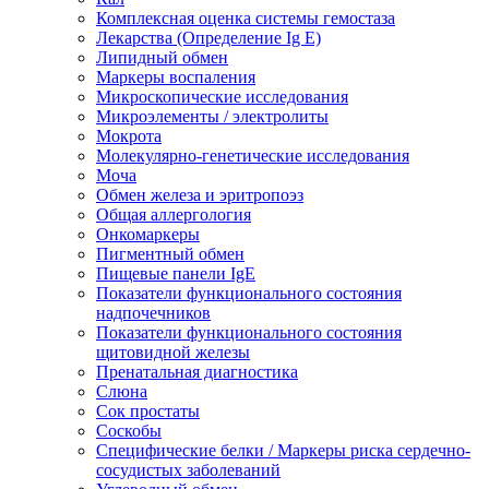
Комплексная оценка системы гемостаза
Лекарства (Определение Ig E)
Липидный обмен
Маркеры воспаления
Микроскопические исследования
Микроэлементы / электролиты
Мокрота
Молекулярно-генетические исследования
Моча
Обмен железа и эритропоэз
Общая аллергология
Онкомаркеры
Пигментный обмен
Пищевые панели IgE
Показатели функционального состояния
надпочечников
Показатели функционального состояния
щитовидной железы
Пренатальная диагностика
Слюна
Сок простаты
Соскобы
Специфические белки / Маркеры риска сердечно-
сосудистых заболеваний