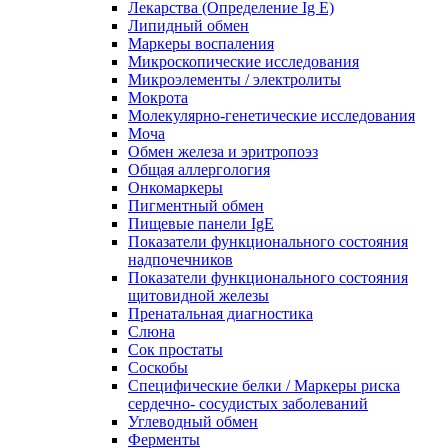
Лекарства (Определение Ig E)
Липидный обмен
Маркеры воспаления
Микроскопические исследования
Микроэлементы / электролиты
Мокрота
Молекулярно-генетические исследования
Моча
Обмен железа и эритропоэз
Общая аллергология
Онкомаркеры
Пигментный обмен
Пищевые панели IgE
Показатели функционального состояния
надпочечников
Показатели функционального состояния
щитовидной железы
Пренатальная диагностика
Слюна
Сок простаты
Соскобы
Специфические белки / Маркеры риска
сердечно- сосудистых заболеваний
Углеводный обмен
Ферменты