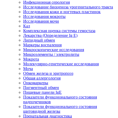
Инфекционная серология
Исследование биоценоза урогенитального тракта
Исследования кожи и ногтевых пластинок
Исследования мокроты
Исследования мочи
Кал
Комплексная оценка системы гемостаза
Лекарства (Определение Ig E)
Липидный обмен
Маркеры воспаления
Микроскопические исследования
Микроэлементы / электролиты
Мокрота
Молекулярно-генетические исследования
Моча
Обмен железа и эритропоэз
Общая аллергология
Онкомаркеры
Пигментный обмен
Пищевые панели IgE
Показатели функционального состояния
надпочечников
Показатели функционального состояния
щитовидной железы
Пренатальная диагностика