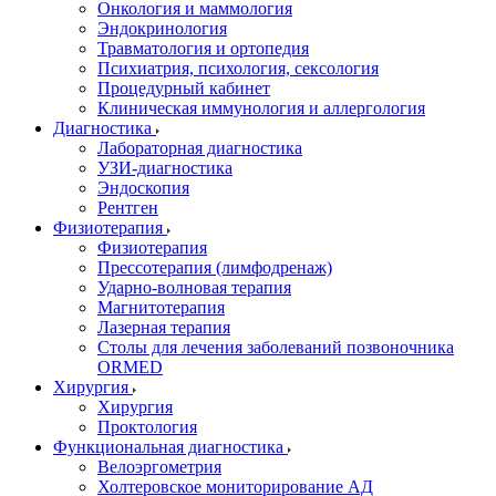
Онкология и маммология
Эндокринология
Травматология и ортопедия
Психиатрия, психология, сексология
Процедурный кабинет
Клиническая иммунология и аллергология
Диагностика
Лабораторная диагностика
УЗИ-диагностика
Эндоскопия
Рентген
Физиотерапия
Физиотерапия
Прессотерапия (лимфодренаж)
Ударно-волновая терапия
Магнитотерапия
Лазерная терапия
Столы для лечения заболеваний позвоночника
ORMED
Хирургия
Хирургия
Проктология
Функциональная диагностика
Велоэргометрия
Холтеровское мониторирование АД