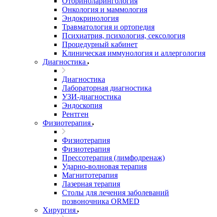
Оториноларингология
Онкология и маммология
Эндокринология
Травматология и ортопедия
Психиатрия, психология, сексология
Процедурный кабинет
Клиническая иммунология и аллергология
Диагностика
Диагностика
Лабораторная диагностика
УЗИ-диагностика
Эндоскопия
Рентген
Физиотерапия
Физиотерапия
Физиотерапия
Прессотерапия (лимфодренаж)
Ударно-волновая терапия
Магнитотерапия
Лазерная терапия
Столы для лечения заболеваний
позвоночника ORMED
Хирургия