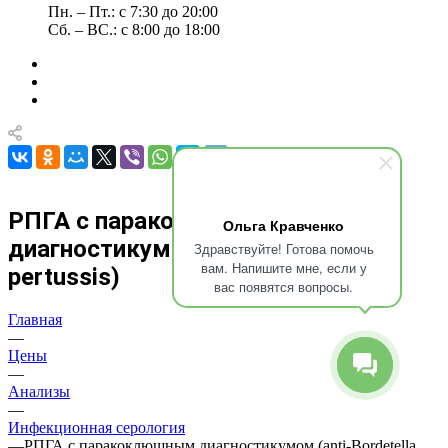
Пн. – Пт.: с 7:30 до 20:00
Сб. – ВС.: с 8:00 до 18:00
РПГА с паракоклюшным
Ольга Кравченко
диагностикумом (anti-Bordetella
Здравствуйте! Готова помочь
вам. Напишите мне, если у
pertussis)
вас появятся вопросы.
Главная
—
Цены
—
Анализы
—
Инфекционная серология
—
РПГА с паракоклюшным диагностикумом (anti-Bordetella