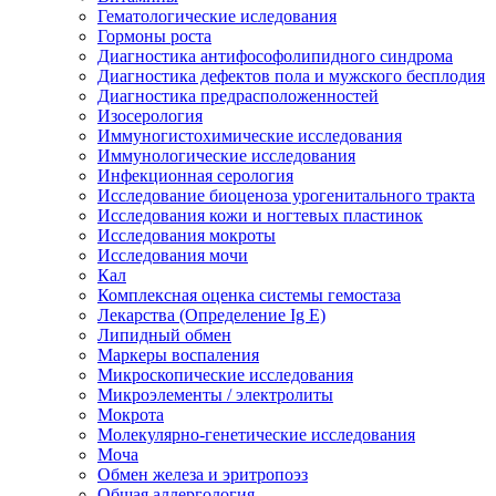
Гематологические иследования
Гормоны роста
Диагностика антифософолипидного синдрома
Диагностика дефектов пола и мужского бесплодия
Диагностика предрасположенностей
Изосерология
Иммуногистохимические исследования
Иммунологические исследования
Инфекционная серология
Исследование биоценоза урогенитального тракта
Исследования кожи и ногтевых пластинок
Исследования мокроты
Исследования мочи
Кал
Комплексная оценка системы гемостаза
Лекарства (Определение Ig E)
Липидный обмен
Маркеры воспаления
Микроскопические исследования
Микроэлементы / электролиты
Мокрота
Молекулярно-генетические исследования
Моча
Обмен железа и эритропоэз
Общая аллергология