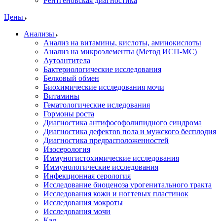
Рентгеновская диагностика
Цены
Анализы
Анализ на витамины, кислоты, аминокислоты
Анализ на микроэлементы (Метод ИСП-МС)
Аутоантитела
Бактериологические исследования
Белковый обмен
Биохимические исследования мочи
Витамины
Гематологические иследования
Гормоны роста
Диагностика антифософолипидного синдрома
Диагностика дефектов пола и мужского бесплодия
Диагностика предрасположенностей
Изосерология
Иммуногистохимические исследования
Иммунологические исследования
Инфекционная серология
Исследование биоценоза урогенитального тракта
Исследования кожи и ногтевых пластинок
Исследования мокроты
Исследования мочи
Кал