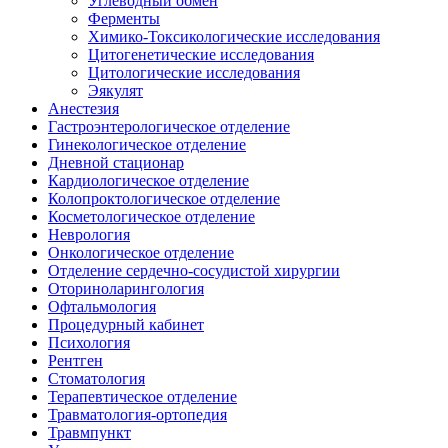
Углеводный обмен
Ферменты
Химико-Токсикологические исследования
Цитогенетические исследования
Цитологические исследования
Эякулят
Анестезия
Гастроэнтерологическое отделение
Гинекологическое отделение
Дневной стационар
Кардиологическое отделение
Колопроктологическое отделение
Косметологическое отделение
Неврология
Онкологическое отделение
Отделение сердечно-сосудистой хирургии
Оториноларингология
Офтальмология
Процедурный кабинет
Психология
Рентген
Стоматология
Терапевтическое отделение
Травматология-ортопедия
Травмпункт