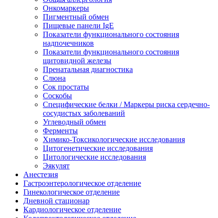
Онкомаркеры
Пигментный обмен
Пищевые панели IgE
Показатели функционального состояния
надпочечников
Показатели функционального состояния
щитовидной железы
Пренатальная диагностика
Слюна
Сок простаты
Соскобы
Специфические белки / Маркеры риска сердечно-
сосудистых заболеваний
Углеводный обмен
Ферменты
Химико-Токсикологические исследования
Цитогенетические исследования
Цитологические исследования
Эякулят
Анестезия
Гастроэнтерологическое отделение
Гинекологическое отделение
Дневной стационар
Кардиологическое отделение