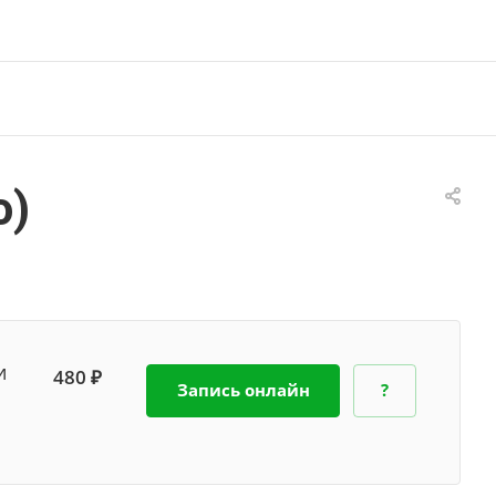
о)
и
480 ₽
Запись онлайн
?