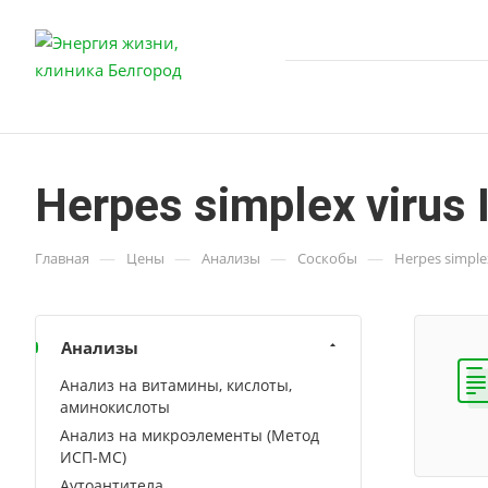
Herpes simplex virus 
—
—
—
—
Главная
Цены
Анализы
Соскобы
Herpes simplex
Анализы
Анализ на витамины, кислоты,
аминокислоты
Анализ на микроэлементы (Метод
ИСП-МС)
Аутоантитела