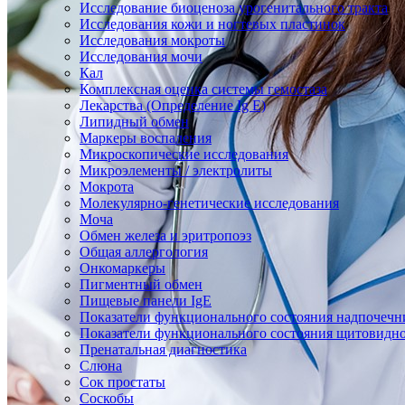
Исследование биоценоза урогенитального тракта
Исследования кожи и ногтевых пластинок
Исследования мокроты
Исследования мочи
Кал
Комплексная оценка системы гемостаза
Лекарства (Определение Ig E)
Липидный обмен
Маркеры воспаления
Микроскопические исследования
Микроэлементы / электролиты
Мокрота
Молекулярно-генетические исследования
Моча
Обмен железа и эритропоэз
Общая аллергология
Онкомаркеры
Пигментный обмен
Пищевые панели IgE
Показатели функционального состояния надпочечн
Показатели функционального состояния щитовидн
Пренатальная диагностика
Слюна
Сок простаты
Соскобы