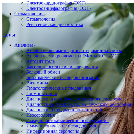
Электрокардиография (ЭКГ)
Электроэнцефалография (ЭЭГ)
Стоматология
Стоматология
Рентгеновская диагностика
Цены
Анализы
Анализ на витамины, кислоты, аминокислоты
Анализ на микроэлементы (Метод ИСП-МС)
Аутоантитела
Бактериологические исследования
Белковый обмен
Биохимические исследования мочи
Витамины
Гематологические иследования
Гормоны роста
Диагностика антифософолипидного синдрома
Диагностика дефектов пола и мужского бесплодия
Диагностика предрасположенностей
Изосерология
Иммуногистохимические исследования
Иммунологические исследования
Инфекционная серология