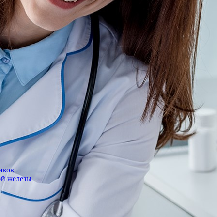
иков
ой железы