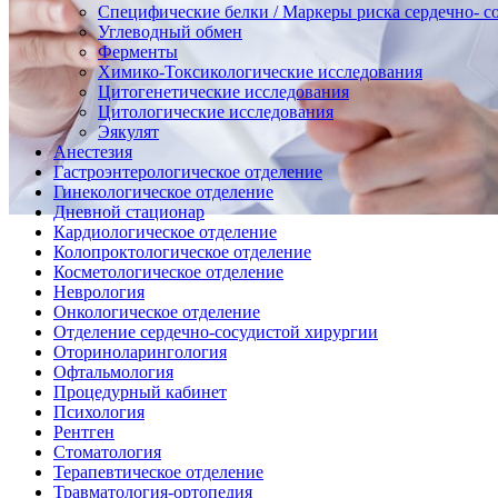
Специфические белки / Маркеры риска сердечно- с
Углеводный обмен
Ферменты
Химико-Токсикологические исследования
Цитогенетические исследования
Цитологические исследования
Эякулят
Анестезия
Гастроэнтерологическое отделение
Гинекологическое отделение
Дневной стационар
Кардиологическое отделение
Колопроктологическое отделение
Косметологическое отделение
Неврология
Онкологическое отделение
Отделение сердечно-сосудистой хирургии
Оториноларингология
Офтальмология
Процедурный кабинет
Психология
Рентген
Стоматология
Терапевтическое отделение
Травматология-ортопедия