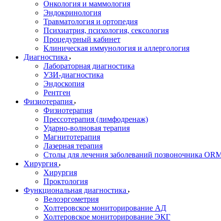
Онкология и маммология
Эндокринология
Травматология и ортопедия
Психиатрия, психология, сексология
Процедурный кабинет
Клиническая иммунология и аллергология
Диагностика
Лабораторная диагностика
УЗИ-диагностика
Эндоскопия
Рентген
Физиотерапия
Физиотерапия
Прессотерапия (лимфодренаж)
Ударно-волновая терапия
Магнитотерапия
Лазерная терапия
Столы для лечения заболеваний позвоночника O
Хирургия
Хирургия
Проктология
Функциональная диагностика
Велоэргометрия
Холтеровское мониторирование АД
Холтеровское мониторирование ЭКГ