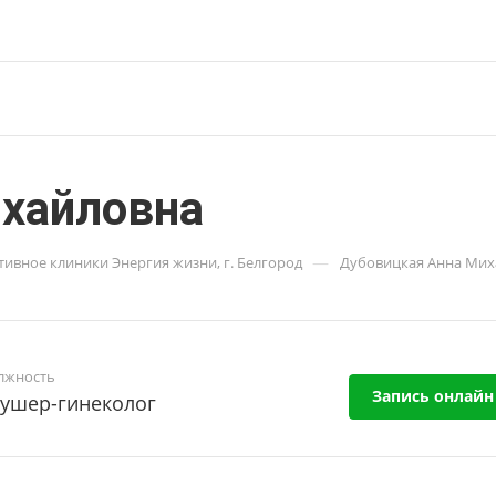
хайловна
—
ивное клиники Энергия жизни, г. Белгород
Дубовицкая Анна Мих
лжность
Запись онлайн
кушер-гинеколог