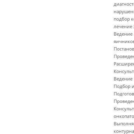
диагност
нарушени
подбор к
лечение
Ведение 
яичников
Постанов
Проведен
Расшире
Консульт
Ведение 
Подбор и
Подготов
Проведен
Консульт
онкопато
Выполня
контурна