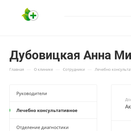
Дубовицкая Анна Ми
—
—
—
Главная
О клинике
Сотрудники
Лечебно консультат
Руководители
До
А
Лечебно консультативное
Отделение диагностики