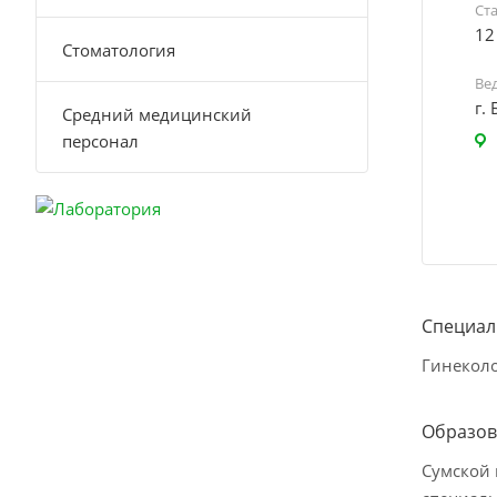
Ст
12
Стоматология
Ве
г.
Средний медицинский
персонал
Специал
Гинеколо
Образов
Сумской 