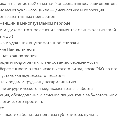
ика и лечение шейки матки (консервативное, радиоволновое
е менструального цикла — диагностика и коррекция.
онтрацептивных препаратов.
 женщин в менопаузальном периоде.
и медикаментозное лечение пациенток с гинекологической 
 и др.)
ка и удаления внутриматочной спирали.
ие Пайпель-теста
нная кольпоскопия
ация и подготовка к планированию беременности
беременности в том числе высокого риска, после ЭКО во все
 установка акушерского пессария.
ка к родам и грудному вскармливанию.
ие хирургического и медикаментозного аборта
ация, обследование и ведение пациентов в амбулаторных 
логического профиля.
ет:
я пластика больших половых губ, клитора, вульвы