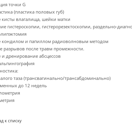
ция точки G
стика (пластика половых губ)
 кисты влагалища, шейки матки
ие гистероскопии, гистерорезектоскопии, раздельно-диагн
олипэктомия
е кондилом и папиллом радиоволновым методом
 разрывов после травм промежности.
 и дренирование абсцессов
альпингография
ностика:
алого таза (трансвагинально/трансабдоминально)
менных до 12 недель
лометрия
метрия
ад к списку