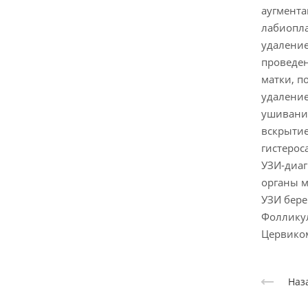
аугмента
лабиопла
удаление
проведен
матки, п
удалени
ушивание
вскрытие
гистерос
УЗИ-диаг
органы м
УЗИ бере
Фоллику
Цервико
Наз