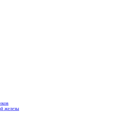
иков
ой железы