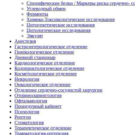
Специфические белки / Маркеры риска сердечно- с
Углеводный обмен
Ферменты
Химико-Токсикологические исследования
Цитогенетические исследования
Цитологические исследования
Эякулят
Анестезия
Гастроэнтерологическое отделение
Гинекологическое отделение
Дневной стационар
Кардиологическое отделение
Колопроктологическое отделение
Косметологическое отделение
Неврология
Онкологическое отделение
Отделение сердечно-сосудистой хирургии
Оториноларингология
Офтальмология
Процедурный кабинет
Психология
Рентген
Стоматология
Терапевтическое отделение
Травматология-ортопедия