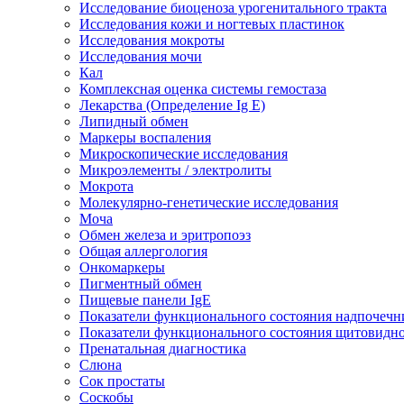
Исследование биоценоза урогенитального тракта
Исследования кожи и ногтевых пластинок
Исследования мокроты
Исследования мочи
Кал
Комплексная оценка системы гемостаза
Лекарства (Определение Ig E)
Липидный обмен
Маркеры воспаления
Микроскопические исследования
Микроэлементы / электролиты
Мокрота
Молекулярно-генетические исследования
Моча
Обмен железа и эритропоэз
Общая аллергология
Онкомаркеры
Пигментный обмен
Пищевые панели IgE
Показатели функционального состояния надпочечн
Показатели функционального состояния щитовидн
Пренатальная диагностика
Слюна
Сок простаты
Соскобы