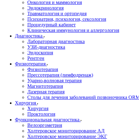
Онкология и маммология
Эндокринология
Травматология и ортопедия
Психиатрия, психология, сексология
Процедурный кабинет
Клиническая иммунология и аллергология
Диагностика
Лабораторная диагностика
УЗИ-диагностика
Эндоскопия
Рентген
Физиотерапия
Физиотерапия
Прессотерапия (лимфодренаж)
Ударно-волновая терапия
Магнитотерапия
Лазерная терапия
Столы для лечения заболеваний позвоночника O
Хирургия
Хирургия
Проктология
Функциональная диагностика
Велоэргометрия
Холтеровское мониторирование АД
Холтеровское мониторирование ЭКГ