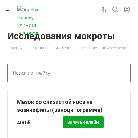
Исследования мокроты
—
—
—
Главная
Цены
Анализы
Исследования мокроты
Мазок со слизистой носа на
эозинофилы (риноцитограмма)
400 ₽
Запись онлайн