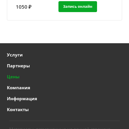
1050 ₽
Запись онлайн
Услуги
Партнеры
Цены
Компания
Информация
Контакты