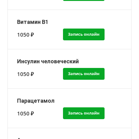
Витамин В1
1050 ₽
Запись онлайн
Инсулин человеческий
1050 ₽
Запись онлайн
Парацетамол
1050 ₽
Запись онлайн