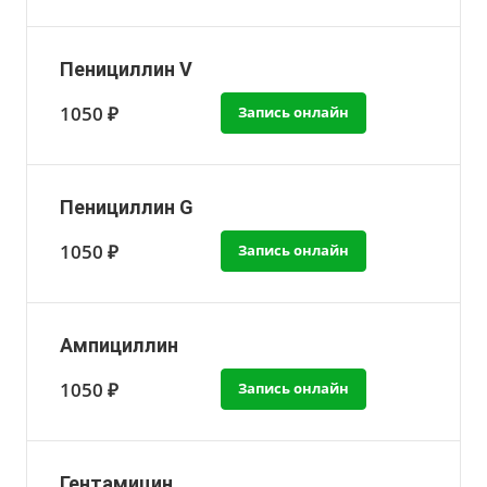
Пенициллин V
1050 ₽
Запись онлайн
Пенициллин G
1050 ₽
Запись онлайн
Ампициллин
1050 ₽
Запись онлайн
Гентамицин