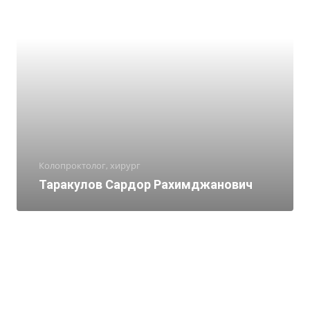
Колопроктолог, хирург
Таракулов Сардор Рахимджанович