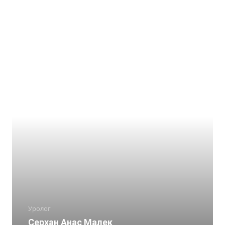
Уролог
Серхан Анас Малек