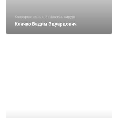
Колопроктолог, эндоскопист, хирург
Кличко Вадим Эдуардович