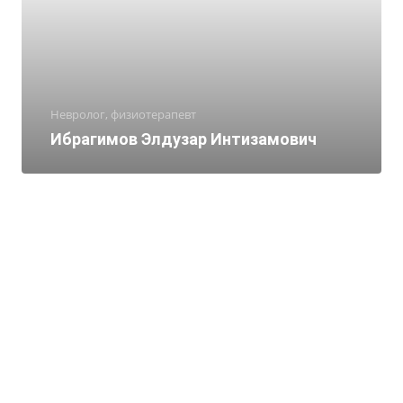
Невролог, физиотерапевт
Ибрагимов Элдузар Интизамович