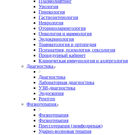
Плазмолифтинг
Урология
Гинекология
Гастроэнтерология
Неврология
Оториноларингология
Онкология и маммология
Эндокринология
Травматология и ортопедия
Психиатрия, психология, сексология
Процедурный кабинет
Клиническая иммунология и аллергология
Диагностика
Диагностика
Лабораторная диагностика
УЗИ-диагностика
Эндоскопия
Рентген
Физиотерапия
Физиотерапия
Физиотерапия
Прессотерапия (лимфодренаж)
Ударно-волновая терапия