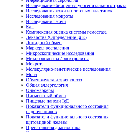
Инфекционная серология
Исследование биоценоза урогенитального тракта
Исследования кожи и ногтевых пластинок
Исследования мокроты
Исследования мочи
Кал
Комплексная оценка системы гемостаза
Лекарства (Определение Ig E)
Липидный обмен
Маркеры воспаления
Микроскопические исследования
Микроэлементы / электролиты
Мокрота
Молекулярно-генетические исследования
Моча
Обмен железа и эритропоэз
Общая аллергология
Онкомаркеры
Пигментный обмен
Пищевые панели IgE
Показатели функционального состояния
надпочечников
Показатели функционального состояния
щитовидной железы
Пренатальная диагностика