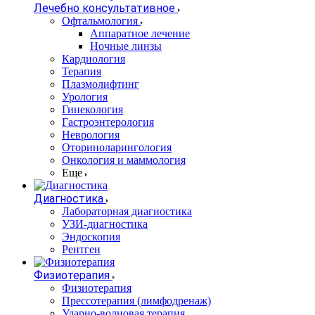
Лечебно консультативное
Офтальмология
Аппаратное лечение
Ночные линзы
Кардиология
Терапия
Плазмолифтинг
Урология
Гинекология
Гастроэнтерология
Неврология
Оториноларингология
Онкология и маммология
Еще
Диагностика
Лабораторная диагностика
УЗИ-диагностика
Эндоскопия
Рентген
Физиотерапия
Физиотерапия
Прессотерапия (лимфодренаж)
Ударно-волновая терапия