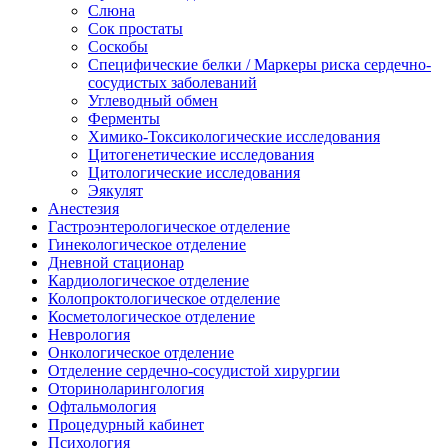
Слюна
Сок простаты
Соскобы
Специфические белки / Маркеры риска сердечно-
сосудистых заболеваний
Углеводный обмен
Ферменты
Химико-Токсикологические исследования
Цитогенетические исследования
Цитологические исследования
Эякулят
Анестезия
Гастроэнтерологическое отделение
Гинекологическое отделение
Дневной стационар
Кардиологическое отделение
Колопроктологическое отделение
Косметологическое отделение
Неврология
Онкологическое отделение
Отделение сердечно-сосудистой хирургии
Оториноларингология
Офтальмология
Процедурный кабинет
Психология