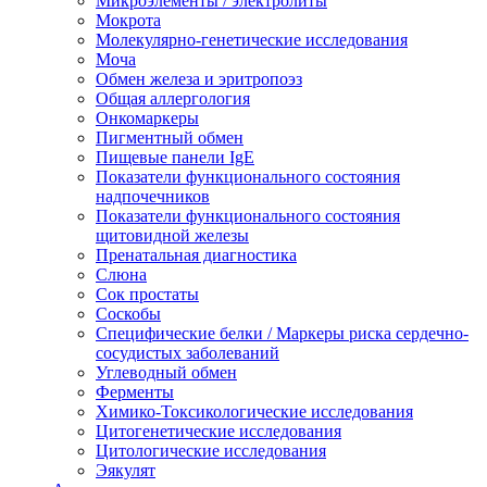
Микроэлементы / электролиты
Мокрота
Молекулярно-генетические исследования
Моча
Обмен железа и эритропоэз
Общая аллергология
Онкомаркеры
Пигментный обмен
Пищевые панели IgE
Показатели функционального состояния
надпочечников
Показатели функционального состояния
щитовидной железы
Пренатальная диагностика
Слюна
Сок простаты
Соскобы
Специфические белки / Маркеры риска сердечно-
сосудистых заболеваний
Углеводный обмен
Ферменты
Химико-Токсикологические исследования
Цитогенетические исследования
Цитологические исследования
Эякулят