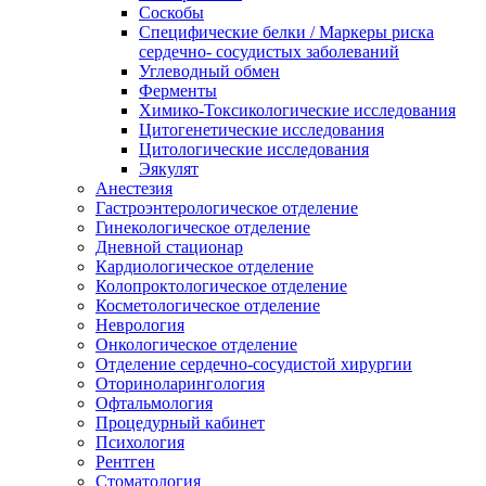
Соскобы
Специфические белки / Маркеры риска
сердечно- сосудистых заболеваний
Углеводный обмен
Ферменты
Химико-Токсикологические исследования
Цитогенетические исследования
Цитологические исследования
Эякулят
Анестезия
Гастроэнтерологическое отделение
Гинекологическое отделение
Дневной стационар
Кардиологическое отделение
Колопроктологическое отделение
Косметологическое отделение
Неврология
Онкологическое отделение
Отделение сердечно-сосудистой хирургии
Оториноларингология
Офтальмология
Процедурный кабинет
Психология
Рентген
Стоматология