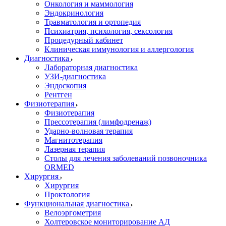
Онкология и маммология
Эндокринология
Травматология и ортопедия
Психиатрия, психология, сексология
Процедурный кабинет
Клиническая иммунология и аллергология
Диагностика
Лабораторная диагностика
УЗИ-диагностика
Эндоскопия
Рентген
Физиотерапия
Физиотерапия
Прессотерапия (лимфодренаж)
Ударно-волновая терапия
Магнитотерапия
Лазерная терапия
Столы для лечения заболеваний позвоночника
ORMED
Хирургия
Хирургия
Проктология
Функциональная диагностика
Велоэргометрия
Холтеровское мониторирование АД