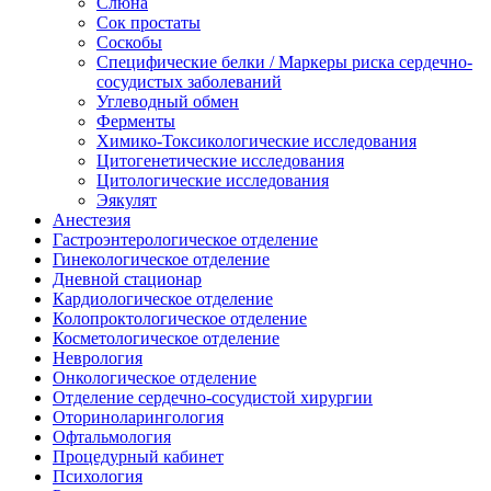
Слюна
Сок простаты
Соскобы
Специфические белки / Маркеры риска сердечно-
сосудистых заболеваний
Углеводный обмен
Ферменты
Химико-Токсикологические исследования
Цитогенетические исследования
Цитологические исследования
Эякулят
Анестезия
Гастроэнтерологическое отделение
Гинекологическое отделение
Дневной стационар
Кардиологическое отделение
Колопроктологическое отделение
Косметологическое отделение
Неврология
Онкологическое отделение
Отделение сердечно-сосудистой хирургии
Оториноларингология
Офтальмология
Процедурный кабинет
Психология