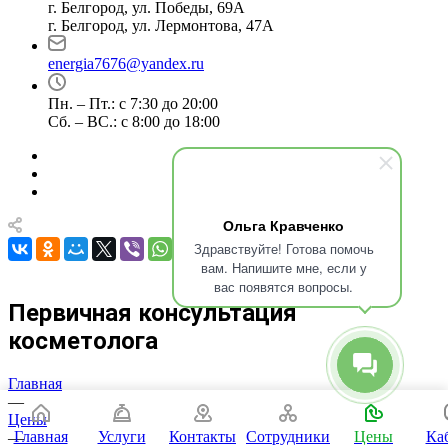
г. Белгород, ул. Победы, 69А
г. Белгород, ул. Лермонтова, 47А
energia7676@yandex.ru
Пн. – Пт.: с 7:30 до 20:00
Сб. – ВС.: с 8:00 до 18:00
Ольга Кравченко
Здравствуйте! Готова помочь
вам. Напишите мне, если у
вас появятся вопросы.
Первичная консультация
косметолога
Главная
—
Цены
Главная
Услуги
Контакты
Сотрудники
Цены
Ка
—