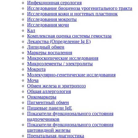
Инфекционная серология
Исследование биоценоза урогенитального тракта
Исследования кожи и ногтевых пластинок
Исследования мокроты
Исследования мочи
Кал
Комплексная оценка системы гемостаза
Лекарства (Определение Ig E)
Липидный обмен
Маркеры воспаления
Микроскопические исследования
Микроэлементы / электролиты
Мокрота
Молекулярно-генетические исследования
Моча
Обмен железа и эритропоэз
Общая аллергология
Онкомаркеры
Пигментный обмен
Пищевые панели IgE
Показатели функционального состояния
надпочечников
Показатели функционального состояния
щитовидной железы
Пренатальная диагностика