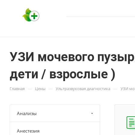
УЗИ мочевого пузыр
дети / взрослые )
—
—
—
Главная
Цены
Ультразвуковая диагностика
УЗИ моч
Анализы
Анестезия