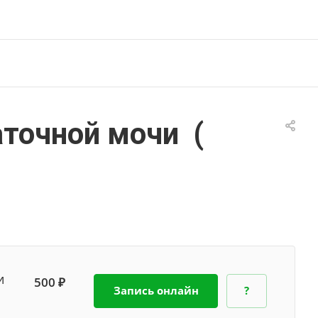
точной мочи (
и
500 ₽
Запись онлайн
?