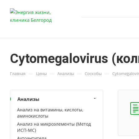
Cуtomegalovirus (ко
—
—
—
—
Главная
Цены
Анализы
Соскобы
Cуtomegalovi
Анализы
Анализ на витамины, кислоты,
аминокислоты
Анализ на микроэлементы (Метод
ИСП-МС)
Аутоантитела