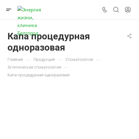
Капа процедурная
одноразовая
—
—
—
Главная
Продукция
Стоматология
—
Эстетическая стоматология
Капа процедурная одноразовая