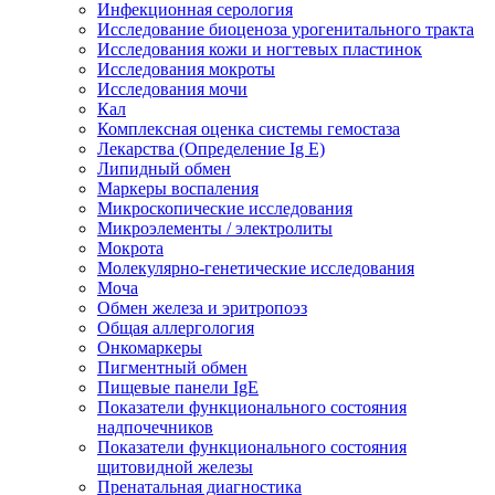
Инфекционная серология
Исследование биоценоза урогенитального тракта
Исследования кожи и ногтевых пластинок
Исследования мокроты
Исследования мочи
Кал
Комплексная оценка системы гемостаза
Лекарства (Определение Ig E)
Липидный обмен
Маркеры воспаления
Микроскопические исследования
Микроэлементы / электролиты
Мокрота
Молекулярно-генетические исследования
Моча
Обмен железа и эритропоэз
Общая аллергология
Онкомаркеры
Пигментный обмен
Пищевые панели IgE
Показатели функционального состояния
надпочечников
Показатели функционального состояния
щитовидной железы
Пренатальная диагностика