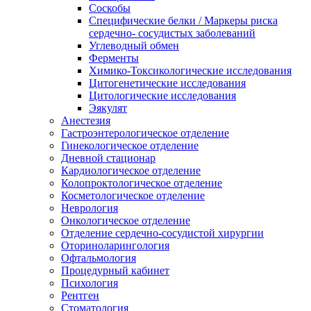
Соскобы
Специфические белки / Маркеры риска
сердечно- сосудистых заболеваний
Углеводный обмен
Ферменты
Химико-Токсикологические исследования
Цитогенетические исследования
Цитологические исследования
Эякулят
Анестезия
Гастроэнтерологическое отделение
Гинекологическое отделение
Дневной стационар
Кардиологическое отделение
Колопроктологическое отделение
Косметологическое отделение
Неврология
Онкологическое отделение
Отделение сердечно-сосудистой хирургии
Оториноларингология
Офтальмология
Процедурный кабинет
Психология
Рентген
Стоматология