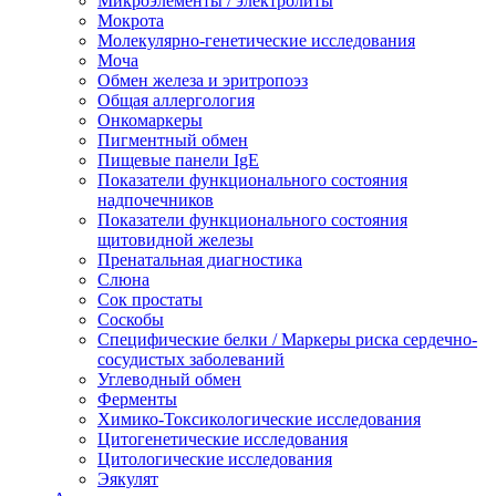
Микроэлементы / электролиты
Мокрота
Молекулярно-генетические исследования
Моча
Обмен железа и эритропоэз
Общая аллергология
Онкомаркеры
Пигментный обмен
Пищевые панели IgE
Показатели функционального состояния
надпочечников
Показатели функционального состояния
щитовидной железы
Пренатальная диагностика
Слюна
Сок простаты
Соскобы
Специфические белки / Маркеры риска сердечно-
сосудистых заболеваний
Углеводный обмен
Ферменты
Химико-Токсикологические исследования
Цитогенетические исследования
Цитологические исследования
Эякулят