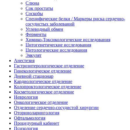
Слюна
Сок простаты
Соскобы
Специфические белки / Маркеры риска сердечно-
сосудистых заболеваний
Углеводный обмен
Ферменты
Химико-Токсикологические исследования
Цитогенетические исследования
Цитологические исследования
Эякулят
Анестезия
Гастроэнтерологическое отделение
Гинекологическое отделение
Дневной стационар
Кардиологическое отделение
Колопроктологическое отделение
Косметологическое отделение
Неврология
Онкологическое отделение
Отделение сердечно-сосудистой хирургии
Оториноларингология
Офтальмология
Процедурный кабинет
Психология