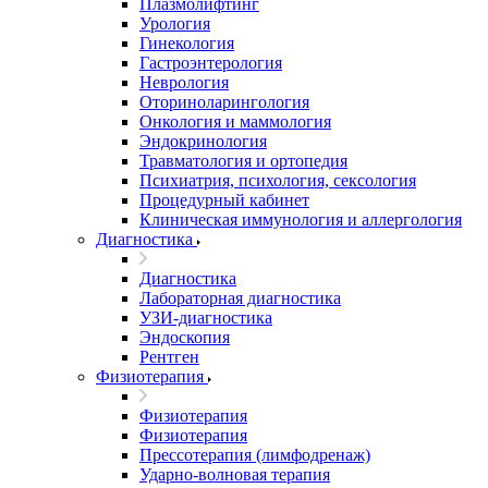
Плазмолифтинг
Урология
Гинекология
Гастроэнтерология
Неврология
Оториноларингология
Онкология и маммология
Эндокринология
Травматология и ортопедия
Психиатрия, психология, сексология
Процедурный кабинет
Клиническая иммунология и аллергология
Диагностика
Диагностика
Лабораторная диагностика
УЗИ-диагностика
Эндоскопия
Рентген
Физиотерапия
Физиотерапия
Физиотерапия
Прессотерапия (лимфодренаж)
Ударно-волновая терапия