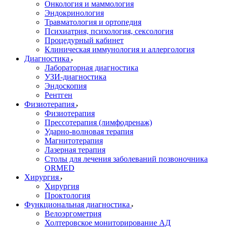
Онкология и маммология
Эндокринология
Травматология и ортопедия
Психиатрия, психология, сексология
Процедурный кабинет
Клиническая иммунология и аллергология
Диагностика
Лабораторная диагностика
УЗИ-диагностика
Эндоскопия
Рентген
Физиотерапия
Физиотерапия
Прессотерапия (лимфодренаж)
Ударно-волновая терапия
Магнитотерапия
Лазерная терапия
Столы для лечения заболеваний позвоночника
ORMED
Хирургия
Хирургия
Проктология
Функциональная диагностика
Велоэргометрия
Холтеровское мониторирование АД