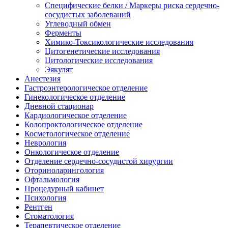
Специфические белки / Маркеры риска сердечно-
сосудистых заболеваний
Углеводный обмен
Ферменты
Химико-Токсикологические исследования
Цитогенетические исследования
Цитологические исследования
Эякулят
Анестезия
Гастроэнтерологическое отделение
Гинекологическое отделение
Дневной стационар
Кардиологическое отделение
Колопроктологическое отделение
Косметологическое отделение
Неврология
Онкологическое отделение
Отделение сердечно-сосудистой хирургии
Оториноларингология
Офтальмология
Процедурный кабинет
Психология
Рентген
Стоматология
Терапевтическое отделение