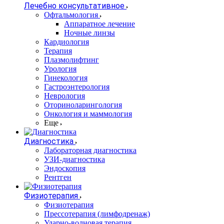
Лечебно консультативное
Офтальмология
Аппаратное лечение
Ночные линзы
Кардиология
Терапия
Плазмолифтинг
Урология
Гинекология
Гастроэнтерология
Неврология
Оториноларингология
Онкология и маммология
Еще
Диагностика
Лабораторная диагностика
УЗИ-диагностика
Эндоскопия
Рентген
Физиотерапия
Физиотерапия
Прессотерапия (лимфодренаж)
Ударно-волновая терапия